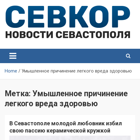
Skip
to
content
СевКор — Самые главные и актуальные новости
СевКор — Новости
Севастополя
Севастополя
Home
Умышленное причинение легкого вреда здоровью
Метка:
Умышленное причинение
легкого вреда здоровью
В Севастополе молодой любовник избил
свою пассию керамической кружкой