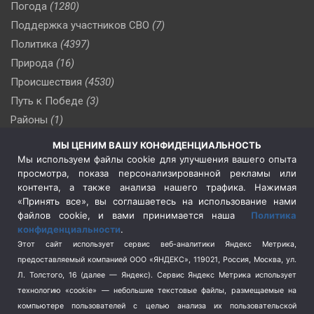
Погода
(1280)
Поддержка участников СВО
(7)
Политика
(4397)
Природа
(16)
Происшествия
(4530)
Путь к Победе
(3)
Районы
(1)
Россия
(510)
МЫ ЦЕНИМ ВАШУ КОНФИДЕНЦИАЛЬНОСТЬ
Сельское хозяйство
(3)
Мы используем файлы cookie для улучшения вашего опыта
просмотра, показа персонализированной рекламы или
Социальная политика
(3)
контента, а также анализа нашего трафика. Нажимая
Спецоперация в Украине
(657)
«Принять все», вы соглашаетесь на использование нами
Спецоперация на Украине
(404)
файлов cookie, и вами принимается наша
Политика
конфиденциальности
.
Спорт
(740)
Этот сайт использует сервис веб-аналитики Яндекс Метрика,
Тема недели
(210)
предоставляемый компанией ООО «ЯНДЕКС», 119021, Россия, Москва, ул.
Терроризм
(1)
Л. Толстого, 16 (далее — Яндекс). Сервис Яндекс Метрика использует
Транспорт
(262)
технологию «cookie» — небольшие текстовые файлы, размещаемые на
компьютере пользователей с целью анализа их пользовательской
Туризм
(178)