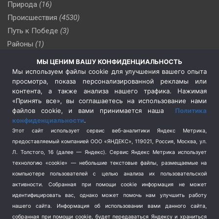
Природа
(16)
Происшествия
(4530)
Путь к Победе
(3)
Районы
(1)
Россия
(510)
МЫ ЦЕНИМ ВАШУ КОНФИДЕНЦИАЛЬНОСТЬ
Сельское хозяйство
(3)
Мы используем файлы cookie для улучшения вашего опыта
просмотра, показа персонализированной рекламы или
Социальная политика
(3)
контента, а также анализа нашего трафика. Нажимая
Спецоперация в Украине
(657)
«Принять все», вы соглашаетесь на использование нами
Спецоперация на Украине
(404)
файлов cookie, и вами принимается наша
Политика
конфиденциальности
.
Спорт
(740)
Этот сайт использует сервис веб-аналитики Яндекс Метрика,
Тема недели
(210)
предоставляемый компанией ООО «ЯНДЕКС», 119021, Россия, Москва, ул.
Терроризм
(1)
Л. Толстого, 16 (далее — Яндекс). Сервис Яндекс Метрика использует
Транспорт
(262)
технологию «cookie» — небольшие текстовые файлы, размещаемые на
компьютере пользователей с целью анализа их пользовательской
Туризм
(178)
активности.
Собранная при помощи cookie информация не может
Флот
(76)
идентифицировать вас, однако может помочь нам улучшить работу
Цены
(2)
нашего сайта. Информация об использовании вами данного сайта,
Школа и спорт
(2)
собранная при помощи cookie, будет передаваться Яндексу и храниться