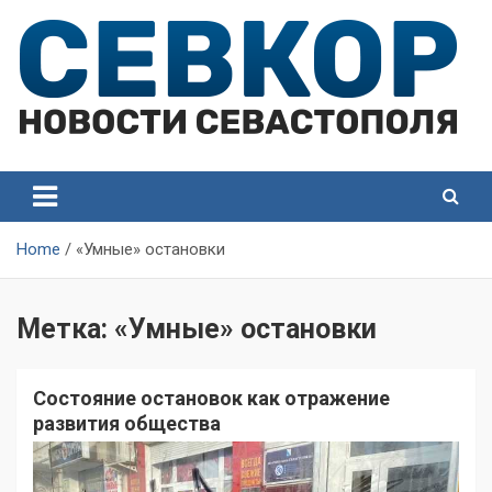
Skip
to
content
СевКор — Самые главные и актуальные новости
СевКор — Новости
Севастополя
Севастополя
Home
«Умные» остановки
Метка:
«Умные» остановки
Состояние остановок как отражение
развития общества