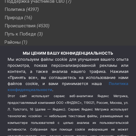
Поддержка участников СВО
(7)
Политика
(4397)
Природа
(16)
Происшествия
(4530)
Путь к Победе
(3)
Районы
(1)
Россия
(510)
МЫ ЦЕНИМ ВАШУ КОНФИДЕНЦИАЛЬНОСТЬ
Сельское хозяйство
(3)
Мы используем файлы cookie для улучшения вашего опыта
просмотра, показа персонализированной рекламы или
Социальная политика
(3)
контента, а также анализа нашего трафика. Нажимая
Спецоперация в Украине
(657)
«Принять все», вы соглашаетесь на использование нами
Спецоперация на Украине
(404)
файлов cookie, и вами принимается наша
Политика
конфиденциальности
.
Спорт
(740)
Этот сайт использует сервис веб-аналитики Яндекс Метрика,
Тема недели
(210)
предоставляемый компанией ООО «ЯНДЕКС», 119021, Россия, Москва, ул.
Терроризм
(1)
Л. Толстого, 16 (далее — Яндекс). Сервис Яндекс Метрика использует
Транспорт
(262)
технологию «cookie» — небольшие текстовые файлы, размещаемые на
компьютере пользователей с целью анализа их пользовательской
Туризм
(178)
активности.
Собранная при помощи cookie информация не может
Флот
(76)