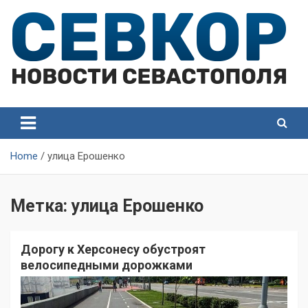
Skip
to
content
СевКор — Самые главные и актуальные новости
СевКор — Новости
Севастополя
Севастополя
Home
улица Ерошенко
Метка:
улица Ерошенко
Дорогу к Херсонесу обустроят
велосипедными дорожками