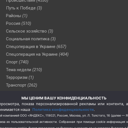
Происшествия
(4530)
Путь к Победе
(3)
Районы
(1)
Россия
(510)
Сельское хозяйство
(3)
Социальная политика
(3)
Спецоперация в Украине
(657)
Спецоперация на Украине
(404)
Спорт
(740)
Тема недели
(210)
Терроризм
(1)
Транспорт
(262)
Туризм
(178)
МЫ ЦЕНИМ ВАШУ КОНФИДЕНЦИАЛЬНОСТЬ
Флот
(76)
росмотра, показа персонализированной рекламы или контента, а
Цены
(2)
принимается наша
Политика конфиденциальности
.
Школа и спорт
(2)
й компанией ООО «ЯНДЕКС», 119021, Россия, Москва, ул. Л. Толстого, 16 (далее — 
за их пользовательской активности.
Собранная при помощи cookie информация 
Экология
(8)