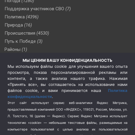
Погода
(1280)
Поддержка участников СВО
(7)
Политика
(4396)
Природа
(16)
Происшествия
(4530)
Путь к Победе
(3)
Районы
(1)
Россия
(509)
МЫ ЦЕНИМ ВАШУ КОНФИДЕНЦИАЛЬНОСТЬ
Сельское хозяйство
(3)
Мы используем файлы cookie для улучшения вашего опыта
просмотра, показа персонализированной рекламы или
Социальная политика
(3)
контента, а также анализа нашего трафика. Нажимая
Спецоперация в Украине
(657)
«Принять все», вы соглашаетесь на использование нами
Спецоперация на Украине
(404)
файлов cookie, и вами принимается наша
Политика
конфиденциальности
.
Спорт
(740)
Этот сайт использует сервис веб-аналитики Яндекс Метрика,
Тема недели
(210)
предоставляемый компанией ООО «ЯНДЕКС», 119021, Россия, Москва, ул.
Терроризм
(1)
Л. Толстого, 16 (далее — Яндекс). Сервис Яндекс Метрика использует
Транспорт
(262)
технологию «cookie» — небольшие текстовые файлы, размещаемые на
компьютере пользователей с целью анализа их пользовательской
Туризм
(178)