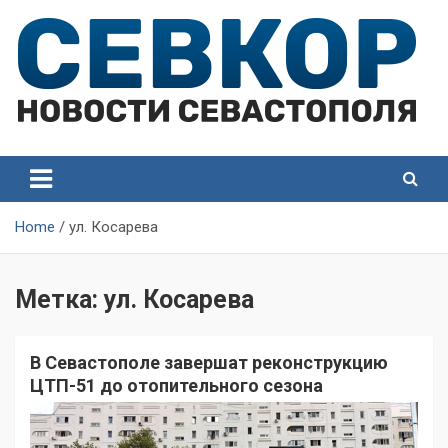
Skip
to
content
СевКор — Самые главные и актуальные новости
СевКор — Новости
Севастополя
Севастополя
Home
ул. Косарева
Метка:
ул. Косарева
В Севастополе завершат реконструкцию
ЦТП-51 до отопительного сезона