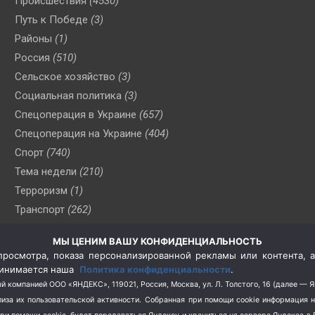
Происшествия
(4530)
Путь к Победе
(3)
Районы
(1)
Россия
(510)
Сельское хозяйство
(3)
Социальная политика
(3)
Спецоперация в Украине
(657)
Спецоперация на Украине
(404)
Спорт
(740)
Тема недели
(210)
Терроризм
(1)
Транспорт
(262)
Туризм
(178)
МЫ ЦЕНИМ ВАШУ КОНФИДЕНЦИАЛЬНОСТЬ
Флот
(76)
росмотра, показа персонализированной рекламы или контента, а
Цены
(2)
принимается наша
Политика конфиденциальности
.
Школа и спорт
(2)
й компанией ООО «ЯНДЕКС», 119021, Россия, Москва, ул. Л. Толстого, 16 (далее — 
за их пользовательской активности.
Собранная при помощи cookie информация 
Экология
(8)