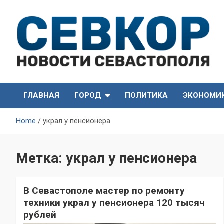
Skip
to
content
СевКор — Самые главные и актуальные новости
СевКор — Новости
Севастополя
ГЛАВНАЯ
ГОРОД
ПОЛИТИКА
ЭКОНОМИ
Севастополя
Home
украл у пенсионера
Метка:
украл у пенсионера
В Севастополе мастер по ремонту
техники украл у пенсионера 120 тысяч
рублей