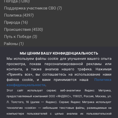
Погода
(1280)
Поддержка участников СВО
(7)
Политика
(4397)
Природа
(16)
Происшествия
(4530)
Путь к Победе
(3)
Районы
(1)
Россия
(510)
МЫ ЦЕНИМ ВАШУ КОНФИДЕНЦИАЛЬНОСТЬ
Сельское хозяйство
(3)
Мы используем файлы cookie для улучшения вашего опыта
просмотра, показа персонализированной рекламы или
Социальная политика
(3)
контента, а также анализа нашего трафика. Нажимая
Спецоперация в Украине
(657)
«Принять все», вы соглашаетесь на использование нами
Спецоперация на Украине
(404)
файлов cookie, и вами принимается наша
Политика
конфиденциальности
.
Спорт
(740)
Этот сайт использует сервис веб-аналитики Яндекс Метрика,
Тема недели
(210)
предоставляемый компанией ООО «ЯНДЕКС», 119021, Россия, Москва, ул.
Терроризм
(1)
Л. Толстого, 16 (далее — Яндекс). Сервис Яндекс Метрика использует
Транспорт
(262)
технологию «cookie» — небольшие текстовые файлы, размещаемые на
компьютере пользователей с целью анализа их пользовательской
Туризм
(178)