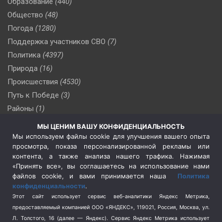
Образование
(440)
Общество
(48)
Погода
(1280)
Поддержка участников СВО
(7)
Политика
(4397)
Природа
(16)
Происшествия
(4530)
Путь к Победе
(3)
Районы
(1)
Россия
(510)
МЫ ЦЕНИМ ВАШУ КОНФИДЕНЦИАЛЬНОСТЬ
Сельское хозяйство
(3)
Мы используем файлы cookie для улучшения вашего опыта
просмотра, показа персонализированной рекламы или
Социальная политика
(3)
контента, а также анализа нашего трафика. Нажимая
Спецоперация в Украине
(657)
«Принять все», вы соглашаетесь на использование нами
Спецоперация на Украине
(404)
файлов cookie, и вами принимается наша
Политика
конфиденциальности
.
Спорт
(740)
Этот сайт использует сервис веб-аналитики Яндекс Метрика,
Тема недели
(210)
предоставляемый компанией ООО «ЯНДЕКС», 119021, Россия, Москва, ул.
Терроризм
(1)
Л. Толстого, 16 (далее — Яндекс). Сервис Яндекс Метрика использует