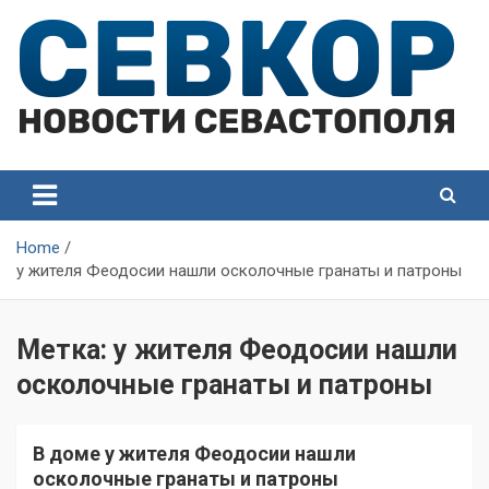
Skip
to
content
СевКор — Самые главные и актуальные новости
СевКор — Новости
Севастополя
Севастополя
Home
у жителя Феодосии нашли осколочные гранаты и патроны
Метка:
у жителя Феодосии нашли
осколочные гранаты и патроны
В доме у жителя Феодосии нашли
осколочные гранаты и патроны