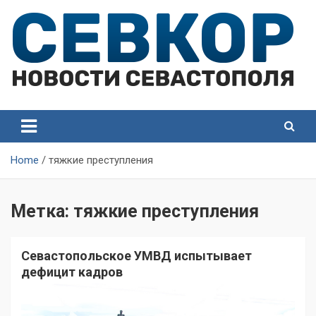
Skip
to
content
СевКор — Самые главные и актуальные новости
СевКор — Новости
Севастополя
Севастополя
Home
тяжкие преступления
Метка:
тяжкие преступления
Севастопольское УМВД испытывает
дефицит кадров