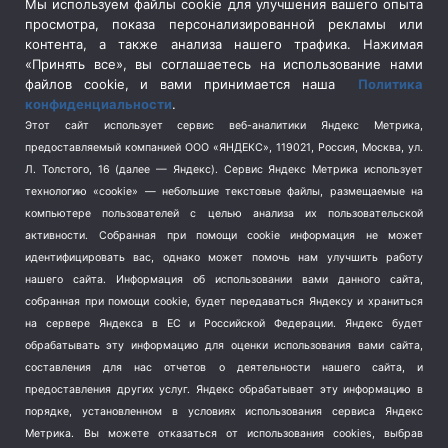
Сельское хозяйство
(3)
Мы используем файлы cookie для улучшения вашего опыта
просмотра, показа персонализированной рекламы или
Социальная политика
(3)
контента, а также анализа нашего трафика. Нажимая
Спецоперация в Украине
(657)
«Принять все», вы соглашаетесь на использование нами
Спецоперация на Украине
(404)
файлов cookie, и вами принимается наша
Политика
конфиденциальности
.
Спорт
(740)
Этот сайт использует сервис веб-аналитики Яндекс Метрика,
Тема недели
(210)
предоставляемый компанией ООО «ЯНДЕКС», 119021, Россия, Москва, ул.
Терроризм
(1)
Л. Толстого, 16 (далее — Яндекс). Сервис Яндекс Метрика использует
Транспорт
(262)
технологию «cookie» — небольшие текстовые файлы, размещаемые на
компьютере пользователей с целью анализа их пользовательской
Туризм
(178)
активности.
Собранная при помощи cookie информация не может
Флот
(76)
идентифицировать вас, однако может помочь нам улучшить работу
Цены
(2)
нашего сайта. Информация об использовании вами данного сайта,
Школа и спорт
(2)
собранная при помощи cookie, будет передаваться Яндексу и храниться
Экология
(8)
на сервере Яндекса в ЕС и Российской Федерации. Яндекс будет
обрабатывать эту информацию для оценки использования вами сайта,
Экономика
(1172)
составления для нас отчетов о деятельности нашего сайта, и
предоставления других услуг. Яндекс обрабатывает эту информацию в
Мы в соцсетях
порядке, установленном в условиях использования сервиса Яндекс
Метрика.
Вы можете отказаться от использования cookies, выбрав