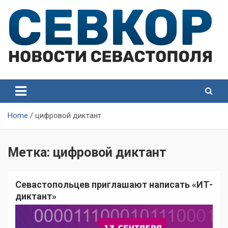
Skip
to
content
СевКор — Самые главные и актуальные новости
СевКор — Новости
Севастополя
Севастополя
Home
цифровой диктант
Метка:
цифровой диктант
Севастопольцев приглашают написать «ИТ-
диктант»