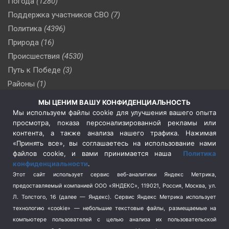
Погода
(1280)
Поддержка участников СВО
(7)
Политика
(4396)
Природа
(16)
Происшествия
(4530)
Путь к Победе
(3)
Районы
(1)
Россия
(510)
МЫ ЦЕНИМ ВАШУ КОНФИДЕНЦИАЛЬНОСТЬ
Сельское хозяйство
(3)
Мы используем файлы cookie для улучшения вашего опыта
просмотра, показа персонализированной рекламы или
Социальная политика
(3)
контента, а также анализа нашего трафика. Нажимая
Спецоперация в Украине
(657)
«Принять все», вы соглашаетесь на использование нами
Спецоперация на Украине
(404)
файлов cookie, и вами принимается наша
Политика
конфиденциальности
.
Спорт
(740)
Этот сайт использует сервис веб-аналитики Яндекс Метрика,
Тема недели
(210)
предоставляемый компанией ООО «ЯНДЕКС», 119021, Россия, Москва, ул.
Терроризм
(1)
Л. Толстого, 16 (далее — Яндекс). Сервис Яндекс Метрика использует
Транспорт
(262)
технологию «cookie» — небольшие текстовые файлы, размещаемые на
компьютере пользователей с целью анализа их пользовательской
Туризм
(178)