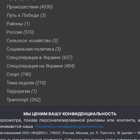
Происшествия
(4530)
Путь к Победе
(3)
Районы
(1)
Россия
(510)
Сельское хозяйство
(3)
Социальная политика
(3)
Спецоперация в Украине
(657)
Спецоперация на Украине
(404)
Спорт
(740)
Тема недели
(210)
Терроризм
(1)
Транспорт
(262)
Туризм
(178)
МЫ ЦЕНИМ ВАШУ КОНФИДЕНЦИАЛЬНОСТЬ
Флот
(76)
росмотра, показа персонализированной рекламы или контента, а
Цены
(2)
принимается наша
Политика конфиденциальности
.
Школа и спорт
(2)
й компанией ООО «ЯНДЕКС», 119021, Россия, Москва, ул. Л. Толстого, 16 (далее — 
за их пользовательской активности.
Собранная при помощи cookie информация 