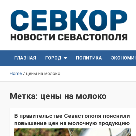
Skip
to
content
СевКор — Самые главные и актуальные новости
СевКор — Новости
Севастополя
ГЛАВНАЯ
ГОРОД
ПОЛИТИКА
ЭКОНОМИ
Севастополя
Home
цены на молоко
Метка:
цены на молоко
В правительстве Севастополя пояснили
повышение цен на молочную продукцию