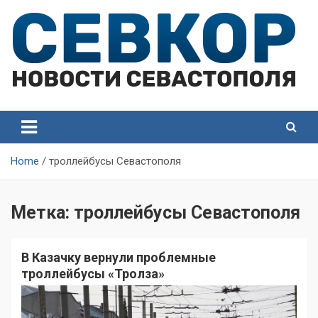
Skip
to
content
СевКор — Самые главные и актуальные новости
СевКор — Новости
Севастополя
Севастополя
Home
троллейбусы Севастополя
Метка:
троллейбусы Севастополя
В Казачку вернули проблемные
троллейбусы «Тролза»