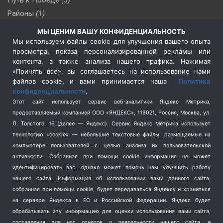
Районы
(1)
Россия
(510)
МЫ ЦЕНИМ ВАШУ КОНФИДЕНЦИАЛЬНОСТЬ
Сельское хозяйство
(3)
Мы используем файлы cookie для улучшения вашего опыта
просмотра, показа персонализированной рекламы или
Социальная политика
(3)
контента, а также анализа нашего трафика. Нажимая
Спецоперация в Украине
(657)
«Принять все», вы соглашаетесь на использование нами
Спецоперация на Украине
(404)
файлов cookie, и вами принимается наша
Политика
конфиденциальности
.
Спорт
(740)
Этот сайт использует сервис веб-аналитики Яндекс Метрика,
Тема недели
(210)
предоставляемый компанией ООО «ЯНДЕКС», 119021, Россия, Москва, ул.
Терроризм
(1)
Л. Толстого, 16 (далее — Яндекс). Сервис Яндекс Метрика использует
Транспорт
(262)
технологию «cookie» — небольшие текстовые файлы, размещаемые на
компьютере пользователей с целью анализа их пользовательской
Туризм
(178)
активности.
Собранная при помощи cookie информация не может
Флот
(76)
идентифицировать вас, однако может помочь нам улучшить работу
Цены
(2)
нашего сайта. Информация об использовании вами данного сайта,
Школа и спорт
(2)
собранная при помощи cookie, будет передаваться Яндексу и храниться
Экология
(8)
на сервере Яндекса в ЕС и Российской Федерации. Яндекс будет
обрабатывать эту информацию для оценки использования вами сайта,
Экономика
(1172)
составления для нас отчетов о деятельности нашего сайта, и