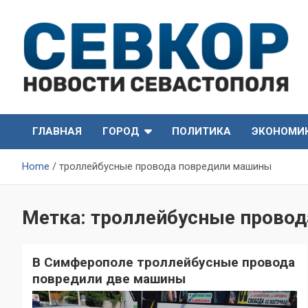
Skip
to
content
СевКор — Самые главные и актуальные новости
СевКор — Новости
Севастополя
ГЛАВНАЯ
ГОРОД
ПОЛИТИКА
ЭКОНОМИ
Севастополя
Home
троллейбусные провода повредили машины
Метка:
троллейбусные прово
В Симферополе троллейбусные провода
повредили две машины