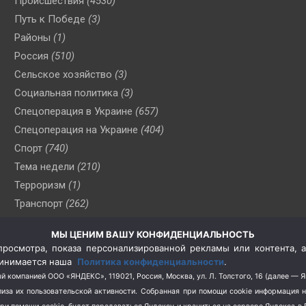
Происшествия
(4530)
Путь к Победе
(3)
Районы
(1)
Россия
(510)
Сельское хозяйство
(3)
Социальная политика
(3)
Спецоперация в Украине
(657)
Спецоперация на Украине
(404)
Спорт
(740)
Тема недели
(210)
Терроризм
(1)
Транспорт
(262)
Туризм
(178)
МЫ ЦЕНИМ ВАШУ КОНФИДЕНЦИАЛЬНОСТЬ
Флот
(76)
росмотра, показа персонализированной рекламы или контента, а
Цены
(2)
принимается наша
Политика конфиденциальности
.
Школа и спорт
(2)
й компанией ООО «ЯНДЕКС», 119021, Россия, Москва, ул. Л. Толстого, 16 (далее — 
за их пользовательской активности.
Собранная при помощи cookie информация 
Экология
(8)