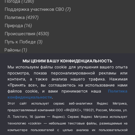
Погода
(1280)
Поддержка участников СВО
(7)
Политика
(4397)
Природа
(16)
Происшествия
(4530)
Путь к Победе
(3)
Районы
(1)
Россия
(510)
МЫ ЦЕНИМ ВАШУ КОНФИДЕНЦИАЛЬНОСТЬ
Сельское хозяйство
(3)
Мы используем файлы cookie для улучшения вашего опыта
просмотра, показа персонализированной рекламы или
Социальная политика
(3)
контента, а также анализа нашего трафика. Нажимая
Спецоперация в Украине
(657)
«Принять все», вы соглашаетесь на использование нами
Спецоперация на Украине
(404)
файлов cookie, и вами принимается наша
Политика
конфиденциальности
.
Спорт
(740)
Этот сайт использует сервис веб-аналитики Яндекс Метрика,
Тема недели
(210)
предоставляемый компанией ООО «ЯНДЕКС», 119021, Россия, Москва, ул.
Терроризм
(1)
Л. Толстого, 16 (далее — Яндекс). Сервис Яндекс Метрика использует
Транспорт
(262)
технологию «cookie» — небольшие текстовые файлы, размещаемые на
компьютере пользователей с целью анализа их пользовательской
Туризм
(178)