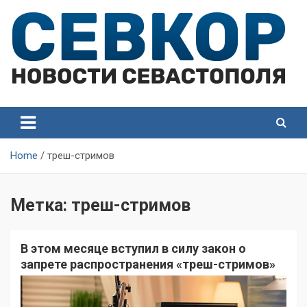
Skip
to
content
СевКор — Самые главные и актуальные новости
СевКор — Новости
Севастополя
Севастополя
Home
треш-стримов
Метка:
треш-стримов
В этом месяце вступил в силу закон о
запрете распространения «треш-стримов»