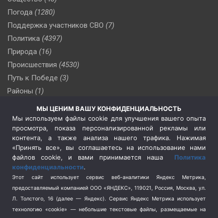
Погода
(1280)
Поддержка участников СВО
(7)
Политика
(4397)
Природа
(16)
Происшествия
(4530)
Путь к Победе
(3)
Районы
(1)
Россия
(510)
МЫ ЦЕНИМ ВАШУ КОНФИДЕНЦИАЛЬНОСТЬ
Сельское хозяйство
(3)
Мы используем файлы cookie для улучшения вашего опыта
просмотра, показа персонализированной рекламы или
Социальная политика
(3)
контента, а также анализа нашего трафика. Нажимая
Спецоперация в Украине
(657)
«Принять все», вы соглашаетесь на использование нами
Спецоперация на Украине
(404)
файлов cookie, и вами принимается наша
Политика
конфиденциальности
.
Спорт
(740)
Этот сайт использует сервис веб-аналитики Яндекс Метрика,
Тема недели
(210)
предоставляемый компанией ООО «ЯНДЕКС», 119021, Россия, Москва, ул.
Терроризм
(1)
Л. Толстого, 16 (далее — Яндекс). Сервис Яндекс Метрика использует
Транспорт
(262)
технологию «cookie» — небольшие текстовые файлы, размещаемые на