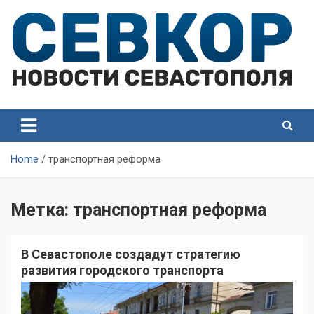
Skip
to
content
СевКор — Самые главные и актуальные новости
СевКор — Новости
Севастополя
Севастополя
Home
транспортная реформа
Метка:
транспортная реформа
В Севастополе создадут стратегию
развития городского транспорта