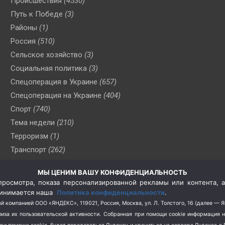
Происшествия
(4530)
Путь к Победе
(3)
Районы
(1)
Россия
(510)
Сельское хозяйство
(3)
Социальная политика
(3)
Спецоперация в Украине
(657)
Спецоперация на Украине
(404)
Спорт
(740)
Тема недели
(210)
Терроризм
(1)
Транспорт
(262)
Туризм
(178)
МЫ ЦЕНИМ ВАШУ КОНФИДЕНЦИАЛЬНОСТЬ
Флот
(76)
росмотра, показа персонализированной рекламы или контента, а
Цены
(2)
принимается наша
Политика конфиденциальности
.
Школа и спорт
(2)
й компанией ООО «ЯНДЕКС», 119021, Россия, Москва, ул. Л. Толстого, 16 (далее — 
за их пользовательской активности.
Собранная при помощи cookie информация 
Экология
(8)