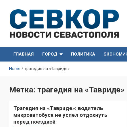
Skip
to
content
СевКор — Самые главные и актуальные новости
СевКор — Новости
Севастополя
ГЛАВНАЯ
ГОРОД
ПОЛИТИКА
ЭКОНОМИ
Севастополя
Home
трагедия на «Тавриде»
Метка:
трагедия на «Тавриде»
Трагедия на «Тавриде»: водитель
микроавтобуса не успел отдохнуть
перед поездкой