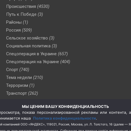
Происшествия
(4530)
Путь к Победе
(3)
Районы
(1)
Россия
(509)
Сельское хозяйство
(3)
Социальная политика
(3)
Спецоперация в Украине
(657)
Спецоперация на Украине
(404)
Спорт
(740)
Тема недели
(210)
Терроризм
(1)
Транспорт
(262)
Туризм
(178)
МЫ ЦЕНИМ ВАШУ КОНФИДЕНЦИАЛЬНОСТЬ
Флот
(76)
росмотра, показа персонализированной рекламы или контента, а
Цены
(2)
принимается наша
Политика конфиденциальности
.
Школа и спорт
(2)
й компанией ООО «ЯНДЕКС», 119021, Россия, Москва, ул. Л. Толстого, 16 (далее — 
за их пользовательской активности.
Собранная при помощи cookie информация 