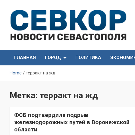
Skip
to
content
СевКор — Самые главные и актуальные новости
СевКор — Новости
Севастополя
ГЛАВНАЯ
ГОРОД
ПОЛИТИКА
ЭКОНОМИ
Севастополя
Home
терракт на жд
Метка:
терракт на жд
ФСБ подтвердила подрыв
железнодорожных путей в Воронежской
области