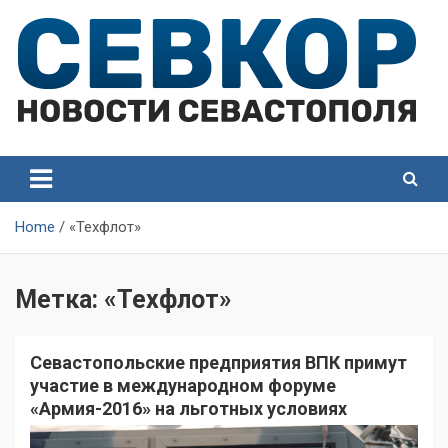
Skip
to
content
СевКор — Самые главные и актуальные новости
СевКор — Новости
Севастополя
Севастополя
Home
«Техфлот»
Метка:
«Техфлот»
Севастопольские предприятия ВПК примут
участие в международном форуме
«Армия-2016» на льготных условиях