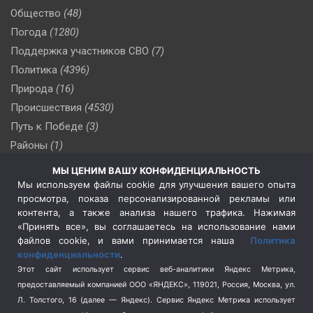
Общество
(48)
Погода
(1280)
Поддержка участников СВО
(7)
Политика
(4396)
Природа
(16)
Происшествия
(4530)
Путь к Победе
(3)
Районы
(1)
Россия
(509)
МЫ ЦЕНИМ ВАШУ КОНФИДЕНЦИАЛЬНОСТЬ
Сельское хозяйство
(3)
Мы используем файлы cookie для улучшения вашего опыта
просмотра, показа персонализированной рекламы или
Социальная политика
(3)
контента, а также анализа нашего трафика. Нажимая
Спецоперация в Украине
(657)
«Принять все», вы соглашаетесь на использование нами
Спецоперация на Украине
(404)
файлов cookie, и вами принимается наша
Политика
конфиденциальности
.
Спорт
(740)
Этот сайт использует сервис веб-аналитики Яндекс Метрика,
Тема недели
(210)
предоставляемый компанией ООО «ЯНДЕКС», 119021, Россия, Москва, ул.
Терроризм
(1)
Л. Толстого, 16 (далее — Яндекс). Сервис Яндекс Метрика использует