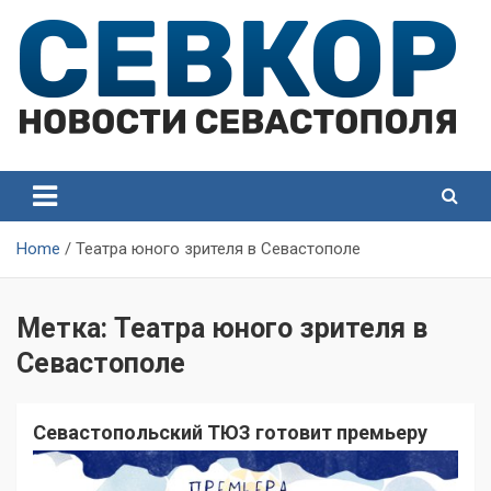
Skip
to
content
СевКор — Самые главные и актуальные новости
СевКор — Новости
Севастополя
Севастополя
Home
Театра юного зрителя в Севастополе
Метка:
Театра юного зрителя в
Севастополе
Севастопольский ТЮЗ готовит премьеру