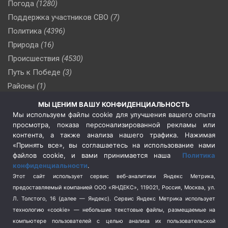
Погода
(1280)
Поддержка участников СВО
(7)
Политика
(4396)
Природа
(16)
Происшествия
(4530)
Путь к Победе
(3)
Районы
(1)
Россия
(510)
МЫ ЦЕНИМ ВАШУ КОНФИДЕНЦИАЛЬНОСТЬ
Сельское хозяйство
(3)
Мы используем файлы cookie для улучшения вашего опыта
просмотра, показа персонализированной рекламы или
Социальная политика
(3)
контента, а также анализа нашего трафика. Нажимая
Спецоперация в Украине
(657)
«Принять все», вы соглашаетесь на использование нами
Спецоперация на Украине
(404)
файлов cookie, и вами принимается наша
Политика
конфиденциальности
.
Спорт
(740)
Этот сайт использует сервис веб-аналитики Яндекс Метрика,
Тема недели
(210)
предоставляемый компанией ООО «ЯНДЕКС», 119021, Россия, Москва, ул.
Терроризм
(1)
Л. Толстого, 16 (далее — Яндекс). Сервис Яндекс Метрика использует
Транспорт
(262)
технологию «cookie» — небольшие текстовые файлы, размещаемые на
компьютере пользователей с целью анализа их пользовательской
Туризм
(178)