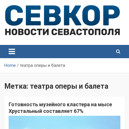
Skip
to
content
СевКор — Самые главные и актуальные новости
СевКор — Новости
Севастополя
Севастополя
Home
театра оперы и балета
Метка:
театра оперы и балета
Готовность музейного кластера на мысе
Хрустальный составляет 67%