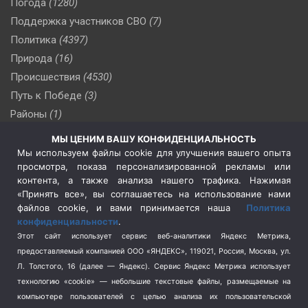
Погода
(1280)
Поддержка участников СВО
(7)
Политика
(4397)
Природа
(16)
Происшествия
(4530)
Путь к Победе
(3)
Районы
(1)
Россия
(510)
МЫ ЦЕНИМ ВАШУ КОНФИДЕНЦИАЛЬНОСТЬ
Сельское хозяйство
(3)
Мы используем файлы cookie для улучшения вашего опыта
просмотра, показа персонализированной рекламы или
Социальная политика
(3)
контента, а также анализа нашего трафика. Нажимая
Спецоперация в Украине
(657)
«Принять все», вы соглашаетесь на использование нами
Спецоперация на Украине
(404)
файлов cookie, и вами принимается наша
Политика
конфиденциальности
.
Спорт
(740)
Этот сайт использует сервис веб-аналитики Яндекс Метрика,
Тема недели
(210)
предоставляемый компанией ООО «ЯНДЕКС», 119021, Россия, Москва, ул.
Терроризм
(1)
Л. Толстого, 16 (далее — Яндекс). Сервис Яндекс Метрика использует
Транспорт
(262)
технологию «cookie» — небольшие текстовые файлы, размещаемые на
компьютере пользователей с целью анализа их пользовательской
Туризм
(178)