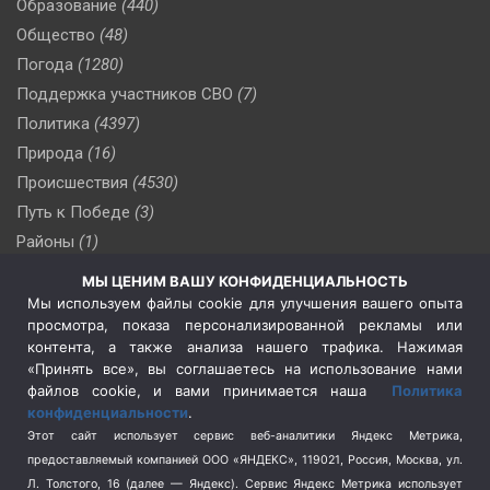
Образование
(440)
Общество
(48)
Погода
(1280)
Поддержка участников СВО
(7)
Политика
(4397)
Природа
(16)
Происшествия
(4530)
Путь к Победе
(3)
Районы
(1)
Россия
(510)
МЫ ЦЕНИМ ВАШУ КОНФИДЕНЦИАЛЬНОСТЬ
Сельское хозяйство
(3)
Мы используем файлы cookie для улучшения вашего опыта
просмотра, показа персонализированной рекламы или
Социальная политика
(3)
контента, а также анализа нашего трафика. Нажимая
Спецоперация в Украине
(657)
«Принять все», вы соглашаетесь на использование нами
Спецоперация на Украине
(404)
файлов cookie, и вами принимается наша
Политика
конфиденциальности
.
Спорт
(740)
Этот сайт использует сервис веб-аналитики Яндекс Метрика,
Тема недели
(210)
предоставляемый компанией ООО «ЯНДЕКС», 119021, Россия, Москва, ул.
Терроризм
(1)
Л. Толстого, 16 (далее — Яндекс). Сервис Яндекс Метрика использует