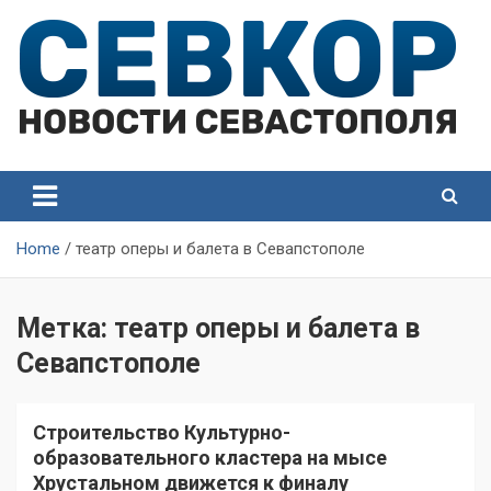
Skip
to
content
СевКор — Самые главные и актуальные новости
СевКор — Новости
Севастополя
Севастополя
Home
театр оперы и балета в Севапстополе
Метка:
театр оперы и балета в
Севапстополе
Строительство Культурно-
образовательного кластера на мысе
Хрустальном движется к финалу