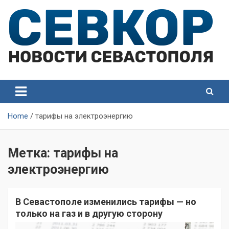
Skip
to
content
СевКор — Самые главные и актуальные новости
СевКор — Новости
Севастополя
Севастополя
Home
тарифы на электроэнергию
Метка:
тарифы на
электроэнергию
В Севастополе изменились тарифы — но
только на газ и в другую сторону