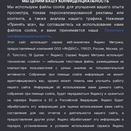
МЫ ЦЕНИМ ВАШУ КОНФИДЕНЦИАЛЬНОСТЬ
Сельское хозяйство
(3)
Мы используем файлы cookie для улучшения вашего опыта
просмотра, показа персонализированной рекламы или
Социальная политика
(3)
контента, а также анализа нашего трафика. Нажимая
Спецоперация в Украине
(657)
«Принять все», вы соглашаетесь на использование нами
Спецоперация на Украине
(404)
файлов cookie, и вами принимается наша
Политика
конфиденциальности
.
Спорт
(740)
Этот сайт использует сервис веб-аналитики Яндекс Метрика,
Тема недели
(210)
предоставляемый компанией ООО «ЯНДЕКС», 119021, Россия, Москва, ул.
Терроризм
(1)
Л. Толстого, 16 (далее — Яндекс). Сервис Яндекс Метрика использует
Транспорт
(262)
технологию «cookie» — небольшие текстовые файлы, размещаемые на
компьютере пользователей с целью анализа их пользовательской
Туризм
(178)
активности.
Собранная при помощи cookie информация не может
Флот
(76)
идентифицировать вас, однако может помочь нам улучшить работу
Цены
(2)
нашего сайта. Информация об использовании вами данного сайта,
Школа и спорт
(2)
собранная при помощи cookie, будет передаваться Яндексу и храниться
на сервере Яндекса в ЕС и Российской Федерации. Яндекс будет
Экология
(8)
обрабатывать эту информацию для оценки использования вами сайта,
Экономика
(1172)
составления для нас отчетов о деятельности нашего сайта, и
предоставления других услуг. Яндекс обрабатывает эту информацию в
Мы в соцсетях
порядке, установленном в условиях использования сервиса Яндекс