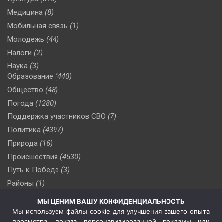
Медицина
(8)
Мобильная связь
(1)
Молодежь
(44)
Налоги
(2)
Наука
(3)
Образование
(440)
Общество
(48)
Погода
(1280)
Поддержка участников СВО
(7)
Политика
(4397)
Природа
(16)
Происшествия
(4530)
Путь к Победе
(3)
Районы
(1)
Россия
(510)
МЫ ЦЕНИМ ВАШУ КОНФИДЕНЦИАЛЬНОСТЬ
Сельское хозяйство
(3)
Мы используем файлы cookie для улучшения вашего опыта
просмотра, показа персонализированной рекламы или