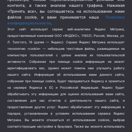
Социальная политика
(3)
контента, а также анализа нашего трафика. Нажимая
Спецоперация в Украине
(657)
«Принять все», вы соглашаетесь на использование нами
Спецоперация на Украине
(404)
файлов cookie, и вами принимается наша
Политика
конфиденциальности
.
Спорт
(740)
Этот сайт использует сервис веб-аналитики Яндекс Метрика,
Тема недели
(210)
предоставляемый компанией ООО «ЯНДЕКС», 119021, Россия, Москва, ул.
Терроризм
(1)
Л. Толстого, 16 (далее — Яндекс). Сервис Яндекс Метрика использует
Транспорт
(262)
технологию «cookie» — небольшие текстовые файлы, размещаемые на
компьютере пользователей с целью анализа их пользовательской
Туризм
(178)
активности.
Собранная при помощи cookie информация не может
Флот
(76)
идентифицировать вас, однако может помочь нам улучшить работу
Цены
(2)
нашего сайта. Информация об использовании вами данного сайта,
Школа и спорт
(2)
собранная при помощи cookie, будет передаваться Яндексу и храниться
Экология
(8)
на сервере Яндекса в ЕС и Российской Федерации. Яндекс будет
обрабатывать эту информацию для оценки использования вами сайта,
Экономика
(1172)
составления для нас отчетов о деятельности нашего сайта, и
предоставления других услуг. Яндекс обрабатывает эту информацию в
Мы в соцсетях
порядке, установленном в условиях использования сервиса Яндекс
Метрика.
Вы можете отказаться от использования cookies, выбрав
соответствующие настройки в браузере. Также вы можете использовать