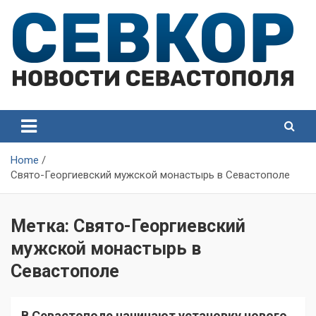
Skip
to
content
СевКор — Самые главные и актуальные новости
СевКор — Новости
Севастополя
Севастополя
Home
Свято-Георгиевский мужской монастырь в Севастополе
Метка:
Свято-Георгиевский
мужской монастырь в
Севастополе
В Севастополе начинают установку нового