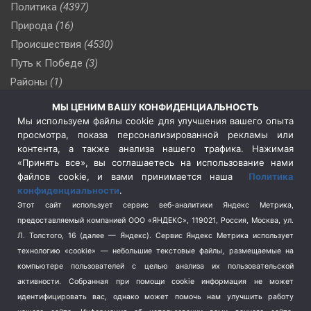
Политика
(4397)
Природа
(16)
Происшествия
(4530)
Путь к Победе
(3)
Районы
(1)
Россия
(510)
МЫ ЦЕНИМ ВАШУ КОНФИДЕНЦИАЛЬНОСТЬ
Сельское хозяйство
(3)
Мы используем файлы cookie для улучшения вашего опыта
просмотра, показа персонализированной рекламы или
Социальная политика
(3)
контента, а также анализа нашего трафика. Нажимая
Спецоперация в Украине
(657)
«Принять все», вы соглашаетесь на использование нами
Спецоперация на Украине
(404)
файлов cookie, и вами принимается наша
Политика
конфиденциальности
.
Спорт
(740)
Этот сайт использует сервис веб-аналитики Яндекс Метрика,
Тема недели
(210)
предоставляемый компанией ООО «ЯНДЕКС», 119021, Россия, Москва, ул.
Терроризм
(1)
Л. Толстого, 16 (далее — Яндекс). Сервис Яндекс Метрика использует
Транспорт
(262)
технологию «cookie» — небольшие текстовые файлы, размещаемые на
компьютере пользователей с целью анализа их пользовательской
Туризм
(178)
активности.
Собранная при помощи cookie информация не может
Флот
(76)
идентифицировать вас, однако может помочь нам улучшить работу
Цены
(2)