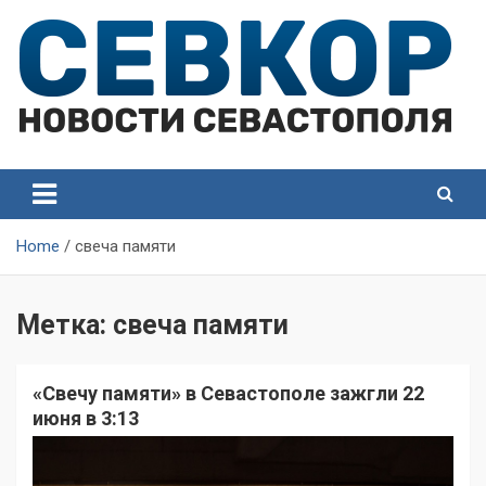
Skip
to
content
СевКор — Самые главные и актуальные новости
СевКор — Новости
Севастополя
Севастополя
Home
свеча памяти
Метка:
свеча памяти
«Свечу памяти» в Севастополе зажгли 22
июня в 3:13