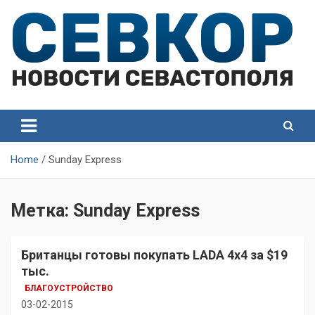
Skip
to
content
СевКор — Самые главные и актуальные новости
СевКор — Новости
Севастополя
Севастополя
Home
Sunday Express
Метка:
Sunday Express
Британцы готовы покупать LADA 4х4 за $19
тыс.
БЛАГОУСТРОЙСТВО
03-02-2015