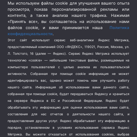
Сельское хозяйство
(3)
Мы используем файлы cookie для улучшения вашего опыта
просмотра, показа персонализированной рекламы или
Социальная политика
(3)
контента, а также анализа нашего трафика. Нажимая
Спецоперация в Украине
(657)
«Принять все», вы соглашаетесь на использование нами
Спецоперация на Украине
(404)
файлов cookie, и вами принимается наша
Политика
конфиденциальности
.
Спорт
(740)
Этот сайт использует сервис веб-аналитики Яндекс Метрика,
Тема недели
(210)
предоставляемый компанией ООО «ЯНДЕКС», 119021, Россия, Москва, ул.
Терроризм
(1)
Л. Толстого, 16 (далее — Яндекс). Сервис Яндекс Метрика использует
Транспорт
(262)
технологию «cookie» — небольшие текстовые файлы, размещаемые на
компьютере пользователей с целью анализа их пользовательской
Туризм
(178)
активности.
Собранная при помощи cookie информация не может
Флот
(76)
идентифицировать вас, однако может помочь нам улучшить работу
Цены
(2)
нашего сайта. Информация об использовании вами данного сайта,
Школа и спорт
(2)
собранная при помощи cookie, будет передаваться Яндексу и храниться
Экология
на сервере Яндекса в ЕС и Российской Федерации. Яндекс будет
(8)
обрабатывать эту информацию для оценки использования вами сайта,
Экономика
(1172)
составления для нас отчетов о деятельности нашего сайта, и
предоставления других услуг. Яндекс обрабатывает эту информацию в
Мы в соцсетях
порядке, установленном в условиях использования сервиса Яндекс
Метрика.
Вы можете отказаться от использования cookies, выбрав