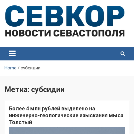
Skip
to
content
СевКор — Самые главные и актуальные новости
СевКор — Новости
Севастополя
Севастополя
Home
субсидии
Метка:
субсидии
Более 4 млн рублей выделено на
инженерно-геологические изыскания мыса
Толстый