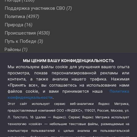
Поддержка участников СВО
(7)
Политика
(4397)
Природа
(16)
Происшествия
(4530)
Путь к Победе
(3)
Районы
(1)
Россия
(510)
МЫ ЦЕНИМ ВАШУ КОНФИДЕНЦИАЛЬНОСТЬ
Сельское хозяйство
(3)
Мы используем файлы cookie для улучшения вашего опыта
просмотра, показа персонализированной рекламы или
Социальная политика
(3)
контента, а также анализа нашего трафика. Нажимая
Спецоперация в Украине
(657)
«Принять все», вы соглашаетесь на использование нами
Спецоперация на Украине
(404)
файлов cookie, и вами принимается наша
Политика
конфиденциальности
.
Спорт
(740)
Этот сайт использует сервис веб-аналитики Яндекс Метрика,
Тема недели
(210)
предоставляемый компанией ООО «ЯНДЕКС», 119021, Россия, Москва, ул.
Терроризм
(1)
Л. Толстого, 16 (далее — Яндекс). Сервис Яндекс Метрика использует
Транспорт
(262)
технологию «cookie» — небольшие текстовые файлы, размещаемые на
компьютере пользователей с целью анализа их пользовательской
Туризм
(178)