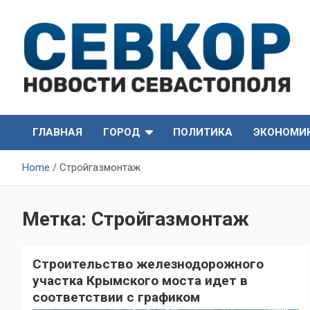
Skip
to
content
СевКор — Самые главные и актуальные новости
СевКор — Новости
Севастополя
ГЛАВНАЯ
ГОРОД
ПОЛИТИКА
ЭКОНОМИ
Севастополя
Home
Стройгазмонтаж
Метка:
Стройгазмонтаж
Строительство железнодорожного
участка Крымского моста идет в
соответствии с графиком