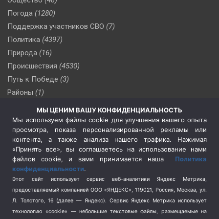
Погода
(1280)
Поддержка участников СВО
(7)
Политика
(4397)
Природа
(16)
Происшествия
(4530)
Путь к Победе
(3)
Районы
(1)
Россия
(510)
МЫ ЦЕНИМ ВАШУ КОНФИДЕНЦИАЛЬНОСТЬ
Сельское хозяйство
(3)
Мы используем файлы cookie для улучшения вашего опыта
просмотра, показа персонализированной рекламы или
Социальная политика
(3)
контента, а также анализа нашего трафика. Нажимая
Спецоперация в Украине
(657)
«Принять все», вы соглашаетесь на использование нами
Спецоперация на Украине
(404)
файлов cookie, и вами принимается наша
Политика
конфиденциальности
.
Спорт
(740)
Этот сайт использует сервис веб-аналитики Яндекс Метрика,
Тема недели
(210)
предоставляемый компанией ООО «ЯНДЕКС», 119021, Россия, Москва, ул.
Терроризм
(1)
Л. Толстого, 16 (далее — Яндекс). Сервис Яндекс Метрика использует
Транспорт
(262)
технологию «cookie» — небольшие текстовые файлы, размещаемые на