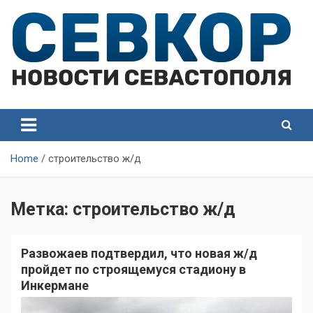
Skip
to
content
СевКор — Самые главные и актуальные новости
СевКор — Новости
Севастополя
Севастополя
Home
строительство ж/д
Метка:
строительство ж/д
Развожаев подтвердил, что новая ж/д
пройдет по строящемуся стадиону в
Инкермане