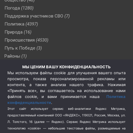
Погода
(1280)
Поддержка участников СВО
(7)
Политика
(4397)
Природа
(16)
Происшествия
(4530)
Путь к Победе
(3)
Районы
(1)
Россия
(510)
МЫ ЦЕНИМ ВАШУ КОНФИДЕНЦИАЛЬНОСТЬ
Сельское хозяйство
(3)
Мы используем файлы cookie для улучшения вашего опыта
просмотра, показа персонализированной рекламы или
Социальная политика
(3)
контента, а также анализа нашего трафика. Нажимая
Спецоперация в Украине
(657)
«Принять все», вы соглашаетесь на использование нами
Спецоперация на Украине
(404)
файлов cookie, и вами принимается наша
Политика
конфиденциальности
.
Спорт
(740)
Этот сайт использует сервис веб-аналитики Яндекс Метрика,
Тема недели
(210)
предоставляемый компанией ООО «ЯНДЕКС», 119021, Россия, Москва, ул.
Терроризм
(1)
Л. Толстого, 16 (далее — Яндекс). Сервис Яндекс Метрика использует
Транспорт
(262)
технологию «cookie» — небольшие текстовые файлы, размещаемые на