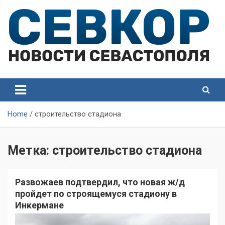
Skip
to
content
СевКор — Самые главные и актуальные новости
СевКор — Новости
Севастополя
Севастополя
Home
строительство стадиона
Метка:
строительство стадиона
Развожаев подтвердил, что новая ж/д
пройдет по строящемуся стадиону в
Инкермане