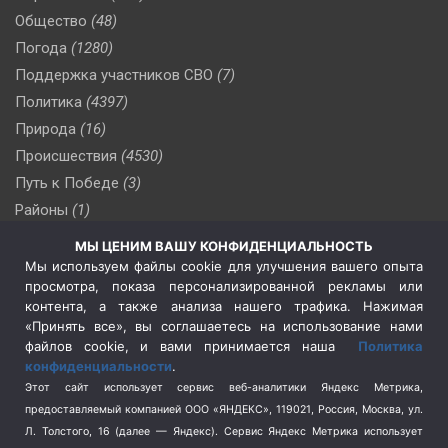
Общество
(48)
Погода
(1280)
Поддержка участников СВО
(7)
Политика
(4397)
Природа
(16)
Происшествия
(4530)
Путь к Победе
(3)
Районы
(1)
Россия
(510)
МЫ ЦЕНИМ ВАШУ КОНФИДЕНЦИАЛЬНОСТЬ
Сельское хозяйство
(3)
Мы используем файлы cookie для улучшения вашего опыта
просмотра, показа персонализированной рекламы или
Социальная политика
(3)
контента, а также анализа нашего трафика. Нажимая
Спецоперация в Украине
(657)
«Принять все», вы соглашаетесь на использование нами
Спецоперация на Украине
(404)
файлов cookie, и вами принимается наша
Политика
конфиденциальности
.
Спорт
(740)
Этот сайт использует сервис веб-аналитики Яндекс Метрика,
Тема недели
(210)
предоставляемый компанией ООО «ЯНДЕКС», 119021, Россия, Москва, ул.
Терроризм
(1)
Л. Толстого, 16 (далее — Яндекс). Сервис Яндекс Метрика использует