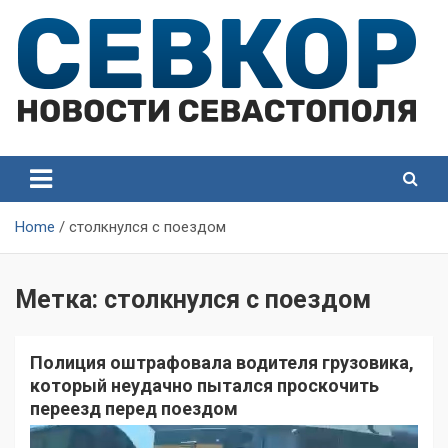
Skip
to
content
СевКор — Самые главные и актуальные новости
СевКор — Новости
Севастополя
Севастополя
Home
столкнулся с поездом
Метка:
столкнулся с поездом
Полиция оштрафовала водителя грузовика,
который неудачно пытался проскочить
переезд перед поездом