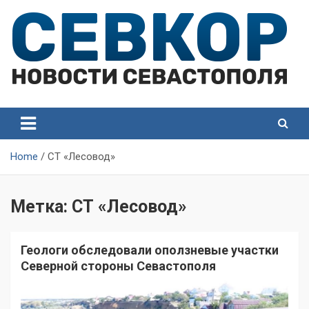
Skip
to
content
СевКор — Самые главные и актуальные новости
СевКор — Новости
Севастополя
Севастополя
Home
СТ «Лесовод»
Метка:
СТ «Лесовод»
Геологи обследовали оползневые участки
Северной стороны Севастополя