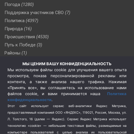
Погода
(1280)
Поддержка участников СВО
(7)
Политика
(4397)
Природа
(16)
Происшествия
(4530)
Путь к Победе
(3)
Районы
(1)
Россия
(510)
МЫ ЦЕНИМ ВАШУ КОНФИДЕНЦИАЛЬНОСТЬ
Сельское хозяйство
(3)
Мы используем файлы cookie для улучшения вашего опыта
просмотра, показа персонализированной рекламы или
Социальная политика
(3)
контента, а также анализа нашего трафика. Нажимая
Спецоперация в Украине
(657)
«Принять все», вы соглашаетесь на использование нами
Спецоперация на Украине
(404)
файлов cookie, и вами принимается наша
Политика
конфиденциальности
.
Спорт
(740)
Этот сайт использует сервис веб-аналитики Яндекс Метрика,
Тема недели
(210)
предоставляемый компанией ООО «ЯНДЕКС», 119021, Россия, Москва, ул.
Терроризм
(1)
Л. Толстого, 16 (далее — Яндекс). Сервис Яндекс Метрика использует
Транспорт
(262)
технологию «cookie» — небольшие текстовые файлы, размещаемые на
компьютере пользователей с целью анализа их пользовательской
Туризм
(178)