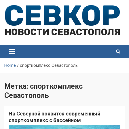
Skip
to
content
СевКор — Самые главные и актуальные новости
СевКор — Новости
Севастополя
Севастополя
Home
спорткомплекс Севастополь
Метка:
спорткомплекс
Севастополь
На Северной появится современный
спорткомплекс с бассейном