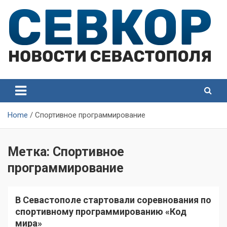
Skip
to
content
СевКор — Самые главные и актуальные новости
СевКор — Новости
Севастополя
Севастополя
Home
Спортивное программирование
Метка:
Спортивное
программирование
В Севастополе стартовали соревнования по
спортивному программированию «Код
мира»