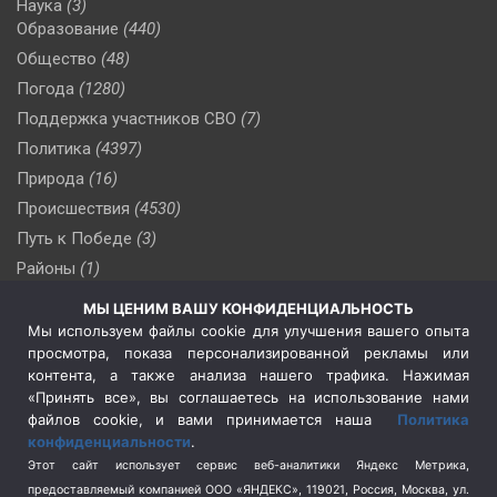
Наука
(3)
Образование
(440)
Общество
(48)
Погода
(1280)
Поддержка участников СВО
(7)
Политика
(4397)
Природа
(16)
Происшествия
(4530)
Путь к Победе
(3)
Районы
(1)
Россия
(510)
МЫ ЦЕНИМ ВАШУ КОНФИДЕНЦИАЛЬНОСТЬ
Сельское хозяйство
(3)
Мы используем файлы cookie для улучшения вашего опыта
просмотра, показа персонализированной рекламы или
Социальная политика
(3)
контента, а также анализа нашего трафика. Нажимая
Спецоперация в Украине
(657)
«Принять все», вы соглашаетесь на использование нами
Спецоперация на Украине
(404)
файлов cookie, и вами принимается наша
Политика
конфиденциальности
.
Спорт
(740)
Этот сайт использует сервис веб-аналитики Яндекс Метрика,
Тема недели
(210)
предоставляемый компанией ООО «ЯНДЕКС», 119021, Россия, Москва, ул.