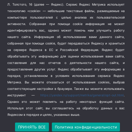
Терроризм
(1)
Л. Толстого, 16 (далее — Яндекс). Сервис Яндекс Метрика использует
Транспорт
(262)
технологию «cookie» — небольшие текстовые файлы, размещаемые на
компьютере пользователей с целью анализа их пользовательской
Туризм
(178)
активности.
Собранная при помощи cookie информация не может
Флот
(76)
идентифицировать вас, однако может помочь нам улучшить работу
Цены
(2)
нашего сайта. Информация об использовании вами данного сайта,
Школа и спорт
(2)
собранная при помощи cookie, будет передаваться Яндексу и храниться
Экология
(8)
на сервере Яндекса в ЕС и Российской Федерации. Яндекс будет
обрабатывать эту информацию для оценки использования вами сайта,
Экономика
(1172)
составления для нас отчетов о деятельности нашего сайта, и
предоставления других услуг. Яндекс обрабатывает эту информацию в
Мы в соцсетях
порядке, установленном в условиях использования сервиса Яндекс
Метрика.
Вы можете отказаться от использования cookies, выбрав
соответствующие настройки в браузере. Также вы можете использовать
инструмент —
https://yandex.ru/support/metrika/general/opt-out.html
.
Однако это может повлиять на работу некоторых функций сайта.
Используя этот сайт, вы соглашаетесь на обработку данных о вас
Яндексом в порядке и целях, указанных выше.
Copyright © 2026
СевКор — Новости Севастополя
Политика конфиденциальности
ПРИНЯТЬ ВСЕ
Политика конфиденциальности