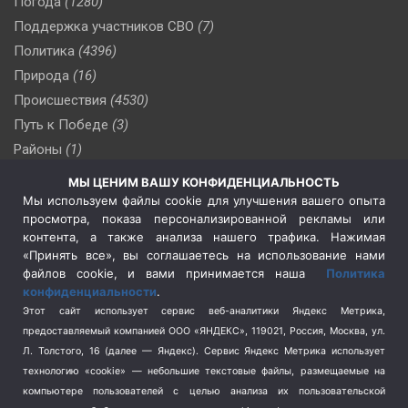
Погода
(1280)
Поддержка участников СВО
(7)
Политика
(4396)
Природа
(16)
Происшествия
(4530)
Путь к Победе
(3)
Районы
(1)
Россия
(510)
МЫ ЦЕНИМ ВАШУ КОНФИДЕНЦИАЛЬНОСТЬ
Сельское хозяйство
(3)
Мы используем файлы cookie для улучшения вашего опыта
просмотра, показа персонализированной рекламы или
Социальная политика
(3)
контента, а также анализа нашего трафика. Нажимая
Спецоперация в Украине
(657)
«Принять все», вы соглашаетесь на использование нами
Спецоперация на Украине
(404)
файлов cookie, и вами принимается наша
Политика
конфиденциальности
.
Спорт
(740)
Этот сайт использует сервис веб-аналитики Яндекс Метрика,
Тема недели
(210)
предоставляемый компанией ООО «ЯНДЕКС», 119021, Россия, Москва, ул.
Терроризм
(1)
Л. Толстого, 16 (далее — Яндекс). Сервис Яндекс Метрика использует
Транспорт
(262)
технологию «cookie» — небольшие текстовые файлы, размещаемые на
компьютере пользователей с целью анализа их пользовательской
Туризм
(178)