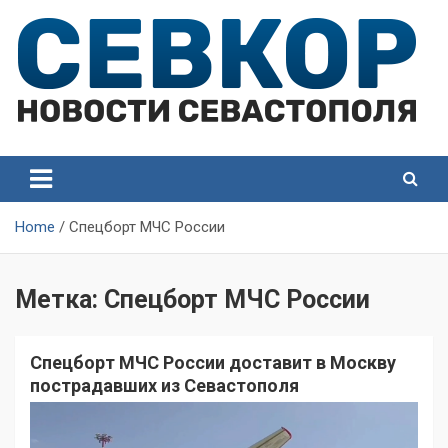
Skip
to
content
СевКор — Самые главные и актуальные новости
СевКор — Новости
Севастополя
Севастополя
Home
Спецборт МЧС России
Метка:
Спецборт МЧС России
Спецборт МЧС России доставит в Москву
пострадавших из Севастополя