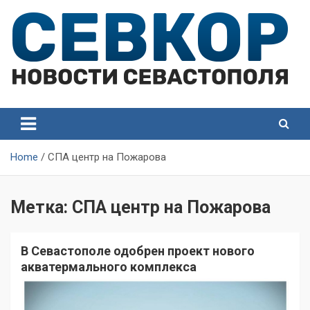
Skip
to
content
СевКор — Самые главные и актуальные новости
СевКор — Новости
Севастополя
Севастополя
Home
СПА центр на Пожарова
Метка:
СПА центр на Пожарова
В Севастополе одобрен проект нового
акватермального комплекса