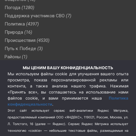
Погода
(1280)
Поддержка участников СВО
(7)
Политика
(4397)
Природа
(16)
Происшествия
(4530)
Путь к Победе
(3)
Районы
(1)
Россия
(510)
МЫ ЦЕНИМ ВАШУ КОНФИДЕНЦИАЛЬНОСТЬ
Сельское хозяйство
(3)
Мы используем файлы cookie для улучшения вашего опыта
просмотра, показа персонализированной рекламы или
Социальная политика
(3)
контента, а также анализа нашего трафика. Нажимая
Спецоперация в Украине
(657)
«Принять все», вы соглашаетесь на использование нами
Спецоперация на Украине
(404)
файлов cookie, и вами принимается наша
Политика
конфиденциальности
.
Спорт
(740)
Этот сайт использует сервис веб-аналитики Яндекс Метрика,
Тема недели
(210)
предоставляемый компанией ООО «ЯНДЕКС», 119021, Россия, Москва, ул.
Терроризм
(1)
Л. Толстого, 16 (далее — Яндекс). Сервис Яндекс Метрика использует
Транспорт
(262)
технологию «cookie» — небольшие текстовые файлы, размещаемые на