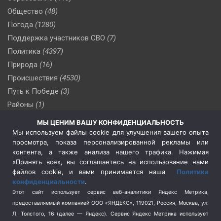
Общество
(48)
Погода
(1280)
Поддержка участников СВО
(7)
Политика
(4397)
Природа
(16)
Происшествия
(4530)
Путь к Победе
(3)
Районы
(1)
Россия
(510)
МЫ ЦЕНИМ ВАШУ КОНФИДЕНЦИАЛЬНОСТЬ
Сельское хозяйство
(3)
Мы используем файлы cookie для улучшения вашего опыта
просмотра, показа персонализированной рекламы или
Социальная политика
(3)
контента, а также анализа нашего трафика. Нажимая
Спецоперация в Украине
(657)
«Принять все», вы соглашаетесь на использование нами
Спецоперация на Украине
(404)
файлов cookie, и вами принимается наша
Политика
конфиденциальности
.
Спорт
(740)
Этот сайт использует сервис веб-аналитики Яндекс Метрика,
Тема недели
(210)
предоставляемый компанией ООО «ЯНДЕКС», 119021, Россия, Москва, ул.
Терроризм
(1)
Л. Толстого, 16 (далее — Яндекс). Сервис Яндекс Метрика использует