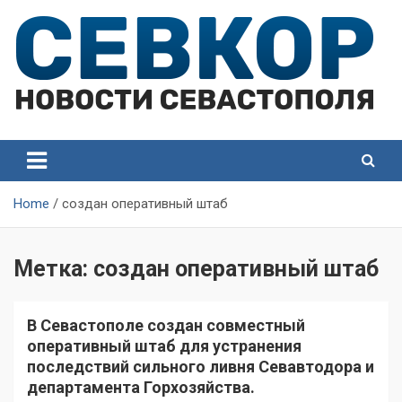
Skip
to
content
СевКор — Самые главные и актуальные новости
СевКор — Новости
Севастополя
Севастополя
Home
создан оперативный штаб
Метка:
создан оперативный штаб
В Севастополе создан совместный
оперативный штаб для устранения
последствий сильного ливня Севавтодора и
департамента Горхозяйства.