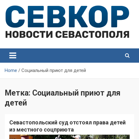
Skip
to
content
СевКор — Самые главные и актуальные новости
СевКор — Новости
Севастополя
Севастополя
Home
Социальный приют для детей
Метка:
Социальный приют для
детей
Севастопольский суд отстоял права детей
из местного соцприюта