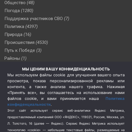
Общество
(48)
Погода
(1280)
Поддержка участников СВО
(7)
Политика
(4397)
Природа
(16)
Происшествия
(4530)
Путь к Победе
(3)
Районы
(1)
Россия
(510)
МЫ ЦЕНИМ ВАШУ КОНФИДЕНЦИАЛЬНОСТЬ
Сельское хозяйство
(3)
Мы используем файлы cookie для улучшения вашего опыта
просмотра, показа персонализированной рекламы или
Социальная политика
(3)
контента, а также анализа нашего трафика. Нажимая
Спецоперация в Украине
(657)
«Принять все», вы соглашаетесь на использование нами
Спецоперация на Украине
(404)
файлов cookie, и вами принимается наша
Политика
конфиденциальности
.
Спорт
(740)
Этот сайт использует сервис веб-аналитики Яндекс Метрика,
Тема недели
(210)
предоставляемый компанией ООО «ЯНДЕКС», 119021, Россия, Москва, ул.
Терроризм
(1)
Л. Толстого, 16 (далее — Яндекс). Сервис Яндекс Метрика использует
Транспорт
(262)
технологию «cookie» — небольшие текстовые файлы, размещаемые на