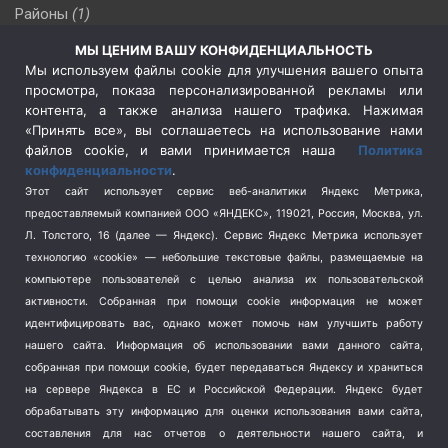
Районы
(1)
Россия
(510)
МЫ ЦЕНИМ ВАШУ КОНФИДЕНЦИАЛЬНОСТЬ
Сельское хозяйство
(3)
Мы используем файлы cookie для улучшения вашего опыта
просмотра, показа персонализированной рекламы или
Социальная политика
(3)
контента, а также анализа нашего трафика. Нажимая
Спецоперация в Украине
(657)
«Принять все», вы соглашаетесь на использование нами
Спецоперация на Украине
(404)
файлов cookie, и вами принимается наша
Политика
конфиденциальности
.
Спорт
(740)
Этот сайт использует сервис веб-аналитики Яндекс Метрика,
Тема недели
(210)
предоставляемый компанией ООО «ЯНДЕКС», 119021, Россия, Москва, ул.
Терроризм
(1)
Л. Толстого, 16 (далее — Яндекс). Сервис Яндекс Метрика использует
Транспорт
(262)
технологию «cookie» — небольшие текстовые файлы, размещаемые на
компьютере пользователей с целью анализа их пользовательской
Туризм
(178)
активности.
Собранная при помощи cookie информация не может
Флот
(76)
идентифицировать вас, однако может помочь нам улучшить работу
Цены
(2)
нашего сайта. Информация об использовании вами данного сайта,
Школа и спорт
(2)
собранная при помощи cookie, будет передаваться Яндексу и храниться
Экология
на сервере Яндекса в ЕС и Российской Федерации. Яндекс будет
(8)
обрабатывать эту информацию для оценки использования вами сайта,
Экономика
(1172)
составления для нас отчетов о деятельности нашего сайта, и