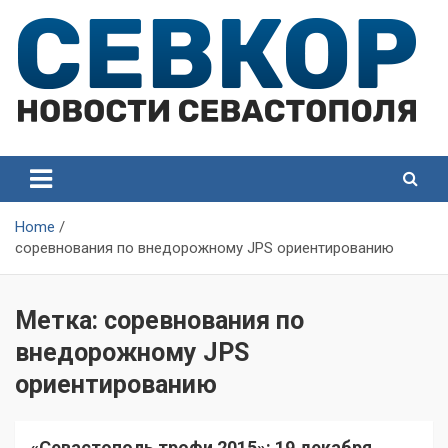
Skip
to
content
СевКор — Самые главные и актуальные новости
СевКор — Новости
Севастополя
Севастополя
Home
соревнования по внедорожному JPS ориентированию
Метка:
соревнования по
внедорожному JPS
ориентированию
«Севастополь трофи 2015»: 19 декабря