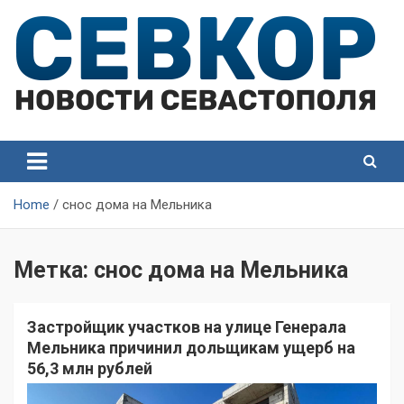
Skip
to
content
СевКор — Самые главные и актуальные новости
СевКор — Новости
Севастополя
Севастополя
Home
снос дома на Мельника
Метка:
снос дома на Мельника
Застройщик участков на улице Генерала
Мельника причинил дольщикам ущерб на
56,3 млн рублей