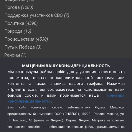
Погода
(1280)
Поддержка участников СВО
(7)
Политика
(4396)
Природа
(16)
Происшествия
(4530)
Путь к Победе
(3)
Районы
(1)
Россия
(510)
МЫ ЦЕНИМ ВАШУ КОНФИДЕНЦИАЛЬНОСТЬ
Сельское хозяйство
(3)
Мы используем файлы cookie для улучшения вашего опыта
просмотра, показа персонализированной рекламы или
Социальная политика
(3)
контента, а также анализа нашего трафика. Нажимая
Спецоперация в Украине
(657)
«Принять все», вы соглашаетесь на использование нами
Спецоперация на Украине
(404)
файлов cookie, и вами принимается наша
Политика
конфиденциальности
.
Спорт
(740)
Этот сайт использует сервис веб-аналитики Яндекс Метрика,
Тема недели
(210)
предоставляемый компанией ООО «ЯНДЕКС», 119021, Россия, Москва, ул.
Терроризм
(1)
Л. Толстого, 16 (далее — Яндекс). Сервис Яндекс Метрика использует
Транспорт
(262)
технологию «cookie» — небольшие текстовые файлы, размещаемые на