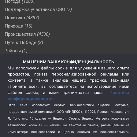
Погода
(1280)
Поддержка участников СВО
(7)
Политика
(4397)
Природа
(16)
Происшествия
(4530)
Путь к Победе
(3)
Районы
(1)
Россия
(510)
МЫ ЦЕНИМ ВАШУ КОНФИДЕНЦИАЛЬНОСТЬ
Сельское хозяйство
(3)
Мы используем файлы cookie для улучшения вашего опыта
просмотра, показа персонализированной рекламы или
Социальная политика
(3)
контента, а также анализа нашего трафика. Нажимая
Спецоперация в Украине
(657)
«Принять все», вы соглашаетесь на использование нами
Спецоперация на Украине
(404)
файлов cookie, и вами принимается наша
Политика
конфиденциальности
.
Спорт
(740)
Этот сайт использует сервис веб-аналитики Яндекс Метрика,
Тема недели
(210)
предоставляемый компанией ООО «ЯНДЕКС», 119021, Россия, Москва, ул.
Терроризм
(1)
Л. Толстого, 16 (далее — Яндекс). Сервис Яндекс Метрика использует
Транспорт
(262)
технологию «cookie» — небольшие текстовые файлы, размещаемые на
компьютере пользователей с целью анализа их пользовательской
Туризм
(178)