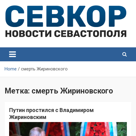
Skip
to
content
СевКор — Самые главные и актуальные новости
СевКор — Новости
Севастополя
Севастополя
Home
смерть Жириновского
Метка:
смерть Жириновского
Путин простился с Владимиром
Жириновским