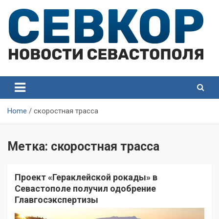
Skip
to
content
СевКор — Самые главные и актуальные новости
СевКор — Новости
Севастополя
Севастополя
Home
скоростная трасса
Метка:
скоростная трасса
Проект «Гераклейской рокады» в
Севастополе получил одобрение
Главгосэкспертизы