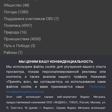
Общество
(48)
Погода
(1280)
Поддержка участников СВО
(7)
Политика
(4397)
Природа
(16)
Происшествия
(4530)
Путь к Победе
(3)
Районы
(1)
Россия
(510)
МЫ ЦЕНИМ ВАШУ КОНФИДЕНЦИАЛЬНОСТЬ
Сельское хозяйство
(3)
Мы используем файлы cookie для улучшения вашего опыта
просмотра, показа персонализированной рекламы или
Социальная политика
(3)
контента, а также анализа нашего трафика. Нажимая
Спецоперация в Украине
(657)
«Принять все», вы соглашаетесь на использование нами
Спецоперация на Украине
(404)
файлов cookie, и вами принимается наша
Политика
конфиденциальности
.
Спорт
(740)
Этот сайт использует сервис веб-аналитики Яндекс Метрика,
Тема недели
(210)
предоставляемый компанией ООО «ЯНДЕКС», 119021, Россия, Москва, ул.
Терроризм
(1)
Л. Толстого, 16 (далее — Яндекс). Сервис Яндекс Метрика использует