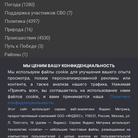
Погода
(1280)
Поддержка участников СВО
(7)
Политика
(4397)
Природа
(16)
Происшествия
(4530)
Путь к Победе
(3)
Районы
(1)
Россия
(510)
МЫ ЦЕНИМ ВАШУ КОНФИДЕНЦИАЛЬНОСТЬ
Сельское хозяйство
(3)
Мы используем файлы cookie для улучшения вашего опыта
просмотра, показа персонализированной рекламы или
Социальная политика
(3)
контента, а также анализа нашего трафика. Нажимая
Спецоперация в Украине
(657)
«Принять все», вы соглашаетесь на использование нами
Спецоперация на Украине
(404)
файлов cookie, и вами принимается наша
Политика
конфиденциальности
.
Спорт
(740)
Этот сайт использует сервис веб-аналитики Яндекс Метрика,
Тема недели
(210)
предоставляемый компанией ООО «ЯНДЕКС», 119021, Россия, Москва, ул.
Терроризм
(1)
Л. Толстого, 16 (далее — Яндекс). Сервис Яндекс Метрика использует
Транспорт
(262)
технологию «cookie» — небольшие текстовые файлы, размещаемые на
компьютере пользователей с целью анализа их пользовательской
Туризм
(178)