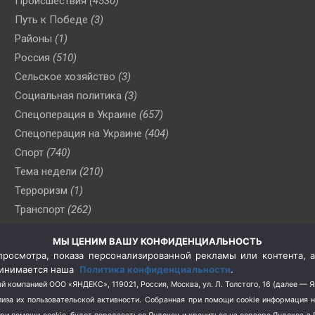
Происшествия
(4530)
Путь к Победе
(3)
Районы
(1)
Россия
(510)
Сельское хозяйство
(3)
Социальная политика
(3)
Спецоперация в Украине
(657)
Спецоперация на Украине
(404)
Спорт
(740)
Тема недели
(210)
Терроризм
(1)
Транспорт
(262)
Туризм
(178)
МЫ ЦЕНИМ ВАШУ КОНФИДЕНЦИАЛЬНОСТЬ
Флот
(76)
росмотра, показа персонализированной рекламы или контента, а
Цены
(2)
принимается наша
Политика конфиденциальности
.
Школа и спорт
(2)
й компанией ООО «ЯНДЕКС», 119021, Россия, Москва, ул. Л. Толстого, 16 (далее — 
за их пользовательской активности.
Собранная при помощи cookie информация 
Экология
(8)