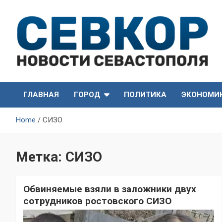
Skip
to
content
СевКор — Самые главные и актуальные новости
СевКор — Новости
Севастополя
ГЛАВНАЯ
ГОРОД
ПОЛИТИКА
ЭКОНОМИ
Севастополя
Home
СИЗО
Метка:
СИЗО
Обвиняемые взяли в заложники двух
сотрудников ростовского СИЗО