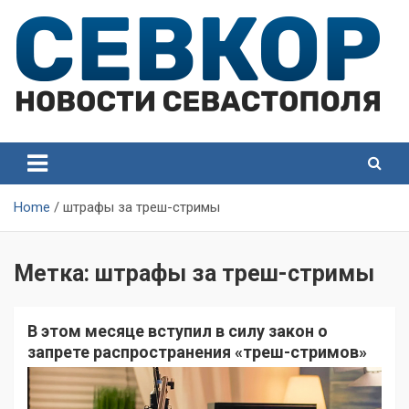
Skip
to
content
СевКор — Самые главные и актуальные новости
СевКор — Новости
Севастополя
Севастополя
Home
штрафы за треш-стримы
Метка:
штрафы за треш-стримы
В этом месяце вступил в силу закон о
запрете распространения «треш-стримов»