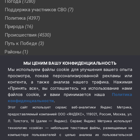
Погода
(1280)
Поддержка участников СВО
(7)
Политика
(4397)
Природа
(16)
Происшествия
(4530)
Путь к Победе
(3)
Районы
(1)
Россия
(510)
МЫ ЦЕНИМ ВАШУ КОНФИДЕНЦИАЛЬНОСТЬ
Сельское хозяйство
(3)
Мы используем файлы cookie для улучшения вашего опыта
просмотра, показа персонализированной рекламы или
Социальная политика
(3)
контента, а также анализа нашего трафика. Нажимая
Спецоперация в Украине
(657)
«Принять все», вы соглашаетесь на использование нами
Спецоперация на Украине
(404)
файлов cookie, и вами принимается наша
Политика
конфиденциальности
.
Спорт
(740)
Этот сайт использует сервис веб-аналитики Яндекс Метрика,
Тема недели
(210)
предоставляемый компанией ООО «ЯНДЕКС», 119021, Россия, Москва, ул.
Терроризм
(1)
Л. Толстого, 16 (далее — Яндекс). Сервис Яндекс Метрика использует
Транспорт
(262)
технологию «cookie» — небольшие текстовые файлы, размещаемые на
компьютере пользователей с целью анализа их пользовательской
Туризм
(178)