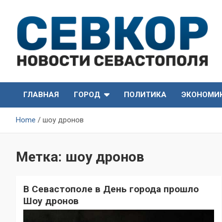
Skip
to
content
СевКор — Самые главные и актуальные новости
СевКор — Новости
Севастополя
ГЛАВНАЯ
ГОРОД
ПОЛИТИКА
ЭКОНОМИ
Севастополя
Home
шоу дронов
Метка:
шоу дронов
В Севастополе в День города прошло
Шоу дронов