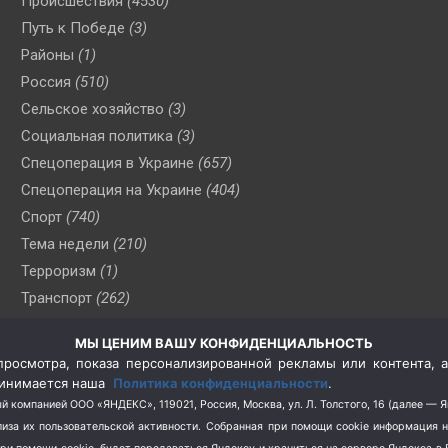
Происшествия
(4530)
Путь к Победе
(3)
Районы
(1)
Россия
(510)
Сельское хозяйство
(3)
Социальная политика
(3)
Спецоперация в Украине
(657)
Спецоперация на Украине
(404)
Спорт
(740)
Тема недели
(210)
Терроризм
(1)
Транспорт
(262)
Туризм
(178)
МЫ ЦЕНИМ ВАШУ КОНФИДЕНЦИАЛЬНОСТЬ
Флот
(76)
росмотра, показа персонализированной рекламы или контента, а
Цены
(2)
принимается наша
Политика конфиденциальности
.
Школа и спорт
(2)
й компанией ООО «ЯНДЕКС», 119021, Россия, Москва, ул. Л. Толстого, 16 (далее — 
за их пользовательской активности.
Собранная при помощи cookie информация 
Экология
(8)