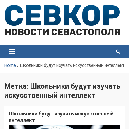
Skip
to
content
СевКор — Самые главные и актуальные новости
СевКор — Новости
Севастополя
Севастополя
Home
Школьники будут изучать искусственный интеллект
Метка:
Школьники будут изучать
искусственный интеллект
Школьники будут изучать искусственный
интеллект