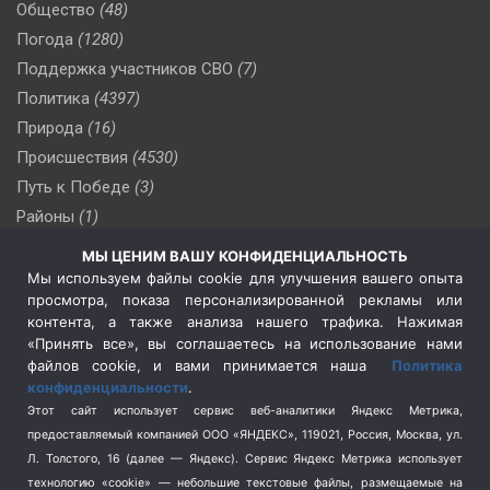
Общество
(48)
Погода
(1280)
Поддержка участников СВО
(7)
Политика
(4397)
Природа
(16)
Происшествия
(4530)
Путь к Победе
(3)
Районы
(1)
Россия
(510)
МЫ ЦЕНИМ ВАШУ КОНФИДЕНЦИАЛЬНОСТЬ
Сельское хозяйство
(3)
Мы используем файлы cookie для улучшения вашего опыта
просмотра, показа персонализированной рекламы или
Социальная политика
(3)
контента, а также анализа нашего трафика. Нажимая
Спецоперация в Украине
(657)
«Принять все», вы соглашаетесь на использование нами
Спецоперация на Украине
(404)
файлов cookie, и вами принимается наша
Политика
конфиденциальности
.
Спорт
(740)
Этот сайт использует сервис веб-аналитики Яндекс Метрика,
Тема недели
(210)
предоставляемый компанией ООО «ЯНДЕКС», 119021, Россия, Москва, ул.
Терроризм
(1)
Л. Толстого, 16 (далее — Яндекс). Сервис Яндекс Метрика использует
Транспорт
(262)
технологию «cookie» — небольшие текстовые файлы, размещаемые на