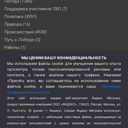
Погода
(1280)
Поддержка участников СВО
(7)
Политика
(4397)
Природа
(16)
Происшествия
(4530)
Путь к Победе
(3)
Районы
(1)
Россия
(510)
МЫ ЦЕНИМ ВАШУ КОНФИДЕНЦИАЛЬНОСТЬ
Сельское хозяйство
(3)
Мы используем файлы cookie для улучшения вашего опыта
просмотра, показа персонализированной рекламы или
Социальная политика
(3)
контента, а также анализа нашего трафика. Нажимая
Спецоперация в Украине
(657)
«Принять все», вы соглашаетесь на использование нами
Спецоперация на Украине
(404)
файлов cookie, и вами принимается наша
Политика
конфиденциальности
.
Спорт
(740)
Этот сайт использует сервис веб-аналитики Яндекс Метрика,
Тема недели
(210)
предоставляемый компанией ООО «ЯНДЕКС», 119021, Россия, Москва, ул.
Терроризм
(1)
Л. Толстого, 16 (далее — Яндекс). Сервис Яндекс Метрика использует
Транспорт
(262)
технологию «cookie» — небольшие текстовые файлы, размещаемые на
компьютере пользователей с целью анализа их пользовательской
Туризм
(178)