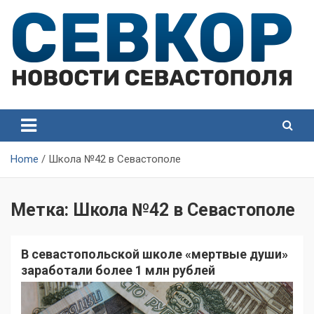
Skip
to
content
СевКор — Самые главные и актуальные новости
СевКор — Новости
Севастополя
Севастополя
Home
Школа №42 в Севастополе
Метка:
Школа №42 в Севастополе
В севастопольской школе «мертвые души»
заработали более 1 млн рублей