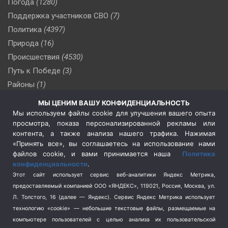
Погода
(1280)
Поддержка участников СВО
(7)
Политика
(4397)
Природа
(16)
Происшествия
(4530)
Путь к Победе
(3)
Районы
(1)
Россия
(510)
МЫ ЦЕНИМ ВАШУ КОНФИДЕНЦИАЛЬНОСТЬ
Сельское хозяйство
(3)
Мы используем файлы cookie для улучшения вашего опыта
просмотра, показа персонализированной рекламы или
Социальная политика
(3)
контента, а также анализа нашего трафика. Нажимая
Спецоперация в Украине
(657)
«Принять все», вы соглашаетесь на использование нами
Спецоперация на Украине
(404)
файлов cookie, и вами принимается наша
Политика
конфиденциальности
.
Спорт
(740)
Этот сайт использует сервис веб-аналитики Яндекс Метрика,
Тема недели
(210)
предоставляемый компанией ООО «ЯНДЕКС», 119021, Россия, Москва, ул.
Терроризм
(1)
Л. Толстого, 16 (далее — Яндекс). Сервис Яндекс Метрика использует
Транспорт
(262)
технологию «cookie» — небольшие текстовые файлы, размещаемые на
компьютере пользователей с целью анализа их пользовательской
Туризм
(178)