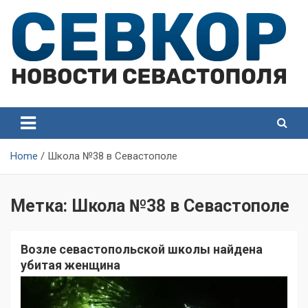
Skip
to
content
СевКор — Самые главные и актуальные новости
СевКор — Новости
Севастополя
Севастополя
Home
Школа №38 в Севастополе
Метка:
Школа №38 в Севастополе
Возле севастопольской школы найдена
убитая женщина