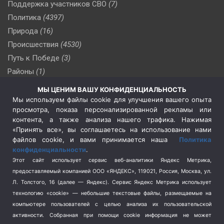
Поддержка участников СВО
(7)
Политика
(4397)
Природа
(16)
Происшествия
(4530)
Путь к Победе
(3)
Районы
(1)
Россия
(510)
МЫ ЦЕНИМ ВАШУ КОНФИДЕНЦИАЛЬНОСТЬ
Сельское хозяйство
(3)
Мы используем файлы cookie для улучшения вашего опыта
просмотра, показа персонализированной рекламы или
Социальная политика
(3)
контента, а также анализа нашего трафика. Нажимая
Спецоперация в Украине
(657)
«Принять все», вы соглашаетесь на использование нами
Спецоперация на Украине
(404)
файлов cookie, и вами принимается наша
Политика
конфиденциальности
.
Спорт
(740)
Этот сайт использует сервис веб-аналитики Яндекс Метрика,
Тема недели
(210)
предоставляемый компанией ООО «ЯНДЕКС», 119021, Россия, Москва, ул.
Терроризм
(1)
Л. Толстого, 16 (далее — Яндекс). Сервис Яндекс Метрика использует
Транспорт
(262)
технологию «cookie» — небольшие текстовые файлы, размещаемые на
компьютере пользователей с целью анализа их пользовательской
Туризм
(178)
активности.
Собранная при помощи cookie информация не может
Флот
(76)