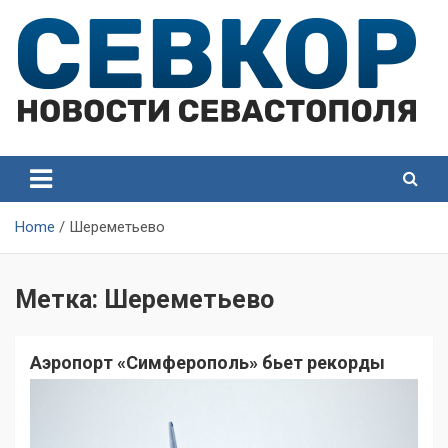
Skip
to
content
СевКор — Самые главные и актуальные новости
СевКор — Новости
Севастополя
Севастополя
Home
Шереметьево
Метка:
Шереметьево
Аэропорт «Симферополь» бьет рекорды