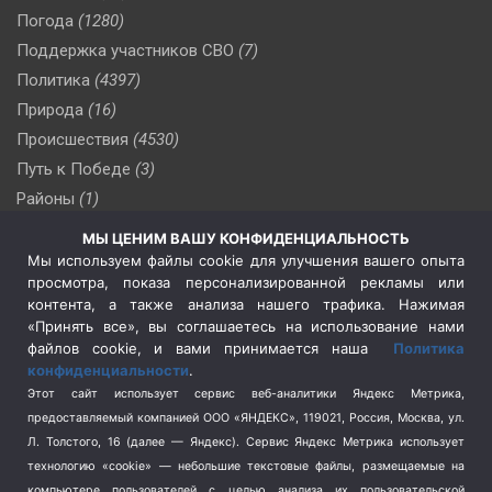
Погода
(1280)
Поддержка участников СВО
(7)
Политика
(4397)
Природа
(16)
Происшествия
(4530)
Путь к Победе
(3)
Районы
(1)
Россия
(510)
МЫ ЦЕНИМ ВАШУ КОНФИДЕНЦИАЛЬНОСТЬ
Сельское хозяйство
(3)
Мы используем файлы cookie для улучшения вашего опыта
просмотра, показа персонализированной рекламы или
Социальная политика
(3)
контента, а также анализа нашего трафика. Нажимая
Спецоперация в Украине
(657)
«Принять все», вы соглашаетесь на использование нами
Спецоперация на Украине
(404)
файлов cookie, и вами принимается наша
Политика
конфиденциальности
.
Спорт
(740)
Этот сайт использует сервис веб-аналитики Яндекс Метрика,
Тема недели
(210)
предоставляемый компанией ООО «ЯНДЕКС», 119021, Россия, Москва, ул.
Терроризм
(1)
Л. Толстого, 16 (далее — Яндекс). Сервис Яндекс Метрика использует
Транспорт
(262)
технологию «cookie» — небольшие текстовые файлы, размещаемые на
компьютере пользователей с целью анализа их пользовательской