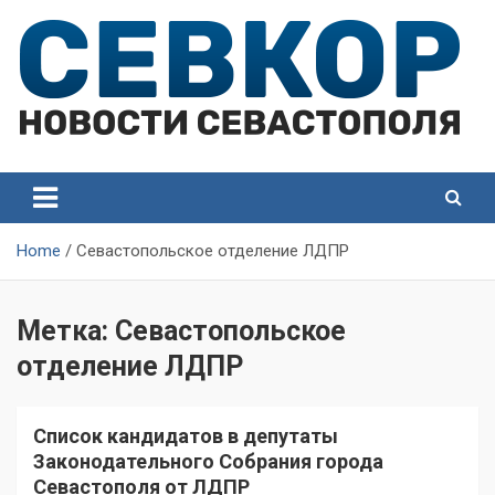
Skip
to
content
СевКор — Самые главные и актуальные новости
СевКор — Новости
Севастополя
Севастополя
Home
Севастопольское отделение ЛДПР
Метка:
Севастопольское
отделение ЛДПР
Список кандидатов в депутаты
Законодательного Собрания города
Севастополя от ЛДПР